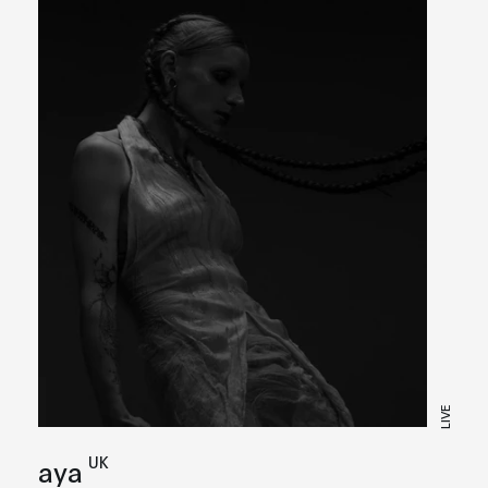
LIVE
UK
aya