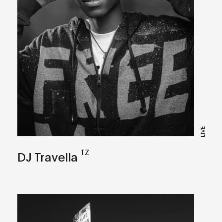
LIVE
TZ
DJ Travella