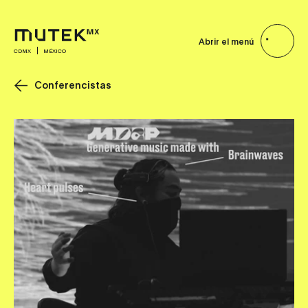
Abrir el menú
CDMX
MÉXICO
Conferencistas