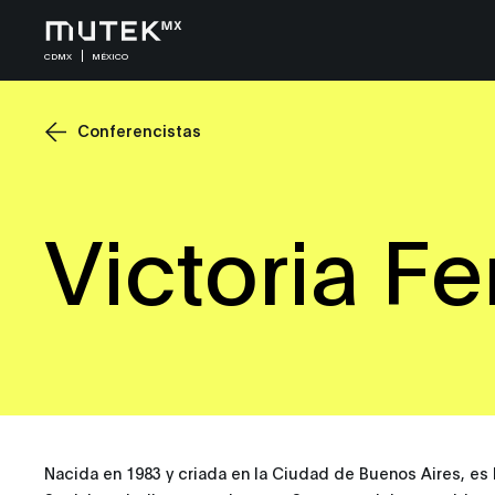
CDMX
MÉXICO
Conferencistas
Victoria Fe
Nacida en 1983 y criada en la Ciudad de Buenos Aires, es