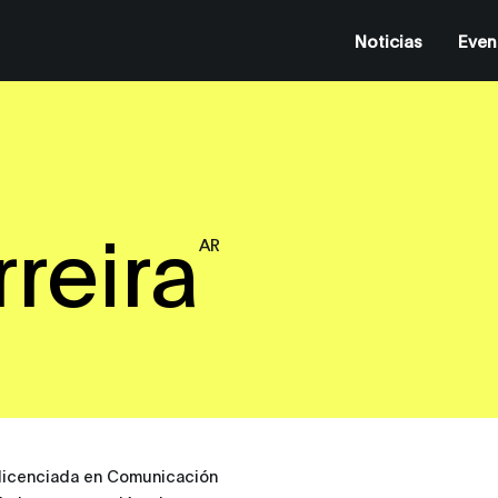
Noticias
Even
rreira
AR
 licenciada en Comunicación