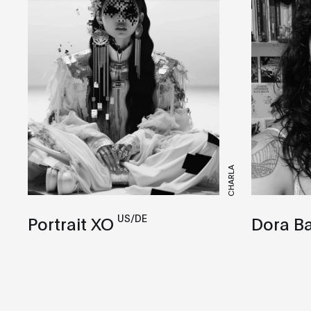
CHARLA
US/DE
Portrait XO
Dora Bar