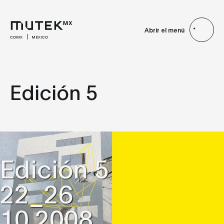
Abrir el menú
CDMX
MÉXICO
Edición 5
Edición 5
22_26
10.2008