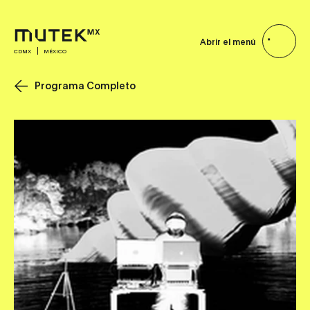
Abrir el menú
CDMX
MÉXICO
Programa Completo