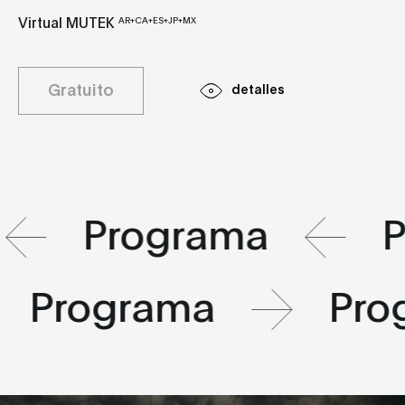
Virtual MUTEK
AR+CA+ES+JP+MX
Gratuito
detalles
Programa
P
Programa
Pro