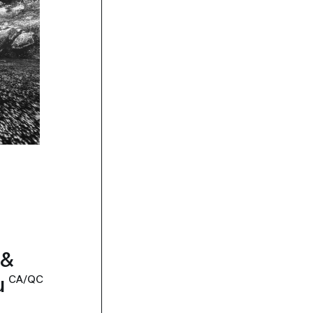
 &
u
CA/QC