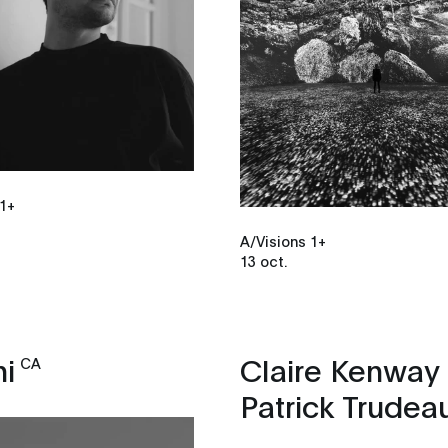
 1+
A/Visions 1+
13 oct.
hi
Claire Kenway
CA
Patrick Trudea