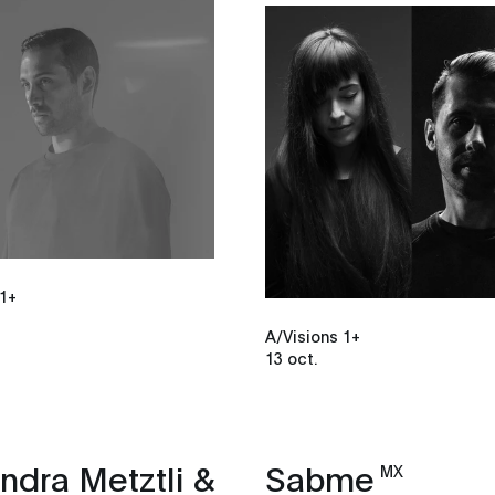
 1+
A/Visions 1+
13 oct.
ndra Metztli &
Sabme
MX