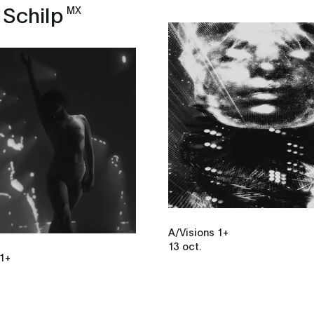
 Schilp
MX
A/Visions 1+
13 oct.
 1+