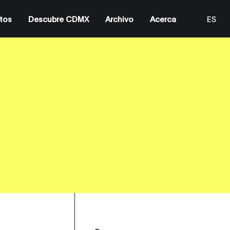
tos
Descubre CDMX
Archivo
Acerca
ES
EN