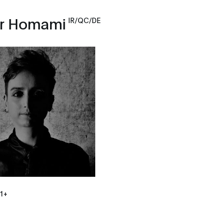
r Homami
IR/QC/DE
 1+