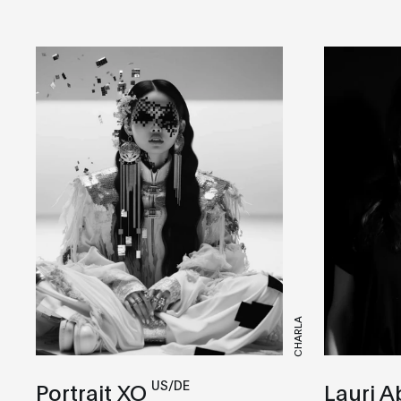
CHARLA
US/DE
Portrait XO
Lauri 