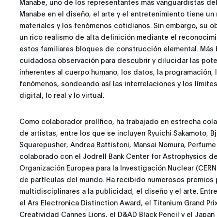
Manabe, uno de los representantes más vanguardistas del a
Manabe en el diseño, el arte y el entretenimiento tiene u
materiales y los fenómenos cotidianos. Sin embargo, su ob
un rico realismo de alta definición mediante el reconocim
estos familiares bloques de construcción elemental. Más 
cuidadosa observación para descubrir y dilucidar las pot
inherentes al cuerpo humano, los datos, la programación, 
fenómenos, sondeando así las interrelaciones y los límites
digital, lo real y lo virtual.
Como colaborador prolífico, ha trabajado en estrecha cola
de artistas, entre los que se incluyen Ryuichi Sakamoto, B
Squarepusher, Andrea Battistoni, Mansai Nomura, Perfume 
colaborado con el Jodrell Bank Center for Astrophysics d
Organización Europea para la Investigación Nuclear (CERN),
de partículas del mundo. Ha recibido numerosos premios 
multidisciplinares a la publicidad, el diseño y el arte. E
el Ars Electronica Distinction Award, el Titanium Grand Prix
Creatividad Cannes Lions, el D&AD Black Pencil y el Japan 