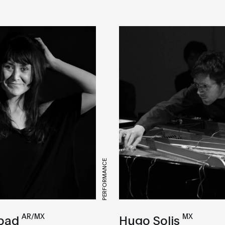
PERFORMANCE
AR/MX
MX
Abad
Hugo Solis