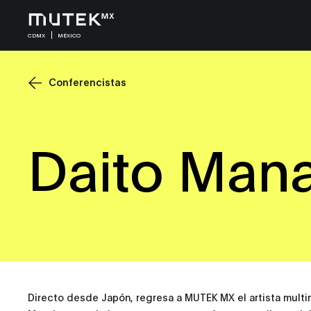
CDMX
MÉXICO
Conferencistas
Daito Man
Directo desde Japón, regresa a MUTEK MX el artista multi