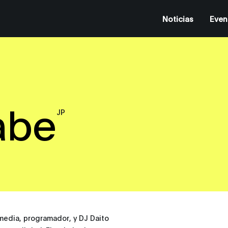
Noticias
Even
abe
JP
media, programador, y DJ Daito